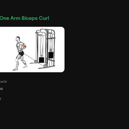
One Arm Biceps Curl
scle
ps
t