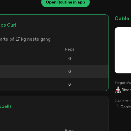
Open Routine in app
Cable 
ps Curl
arte på 17 kg neste gang
Reps
Target Mu
Bice
Equipmen
bell)
Cable
Reps