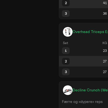
2
3
Overhead Triceps E
Set
KG
1
2
3
Decline Crunch (We
Færre og «dypere» reps