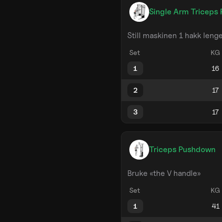
Single Arm Triceps
Still maskinen 1 hakk leng
Set
KG
1
2
3
Triceps Pushdown
Bruke «the V handle»
Set
KG
1