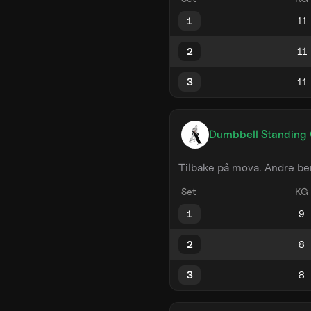
1
2
3
Dumbbell Standing 
Tilbake på mova. Andre ben
Set
KG
1
2
3