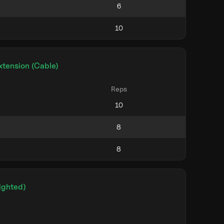
xtension (Cable)
Reps
ighted)