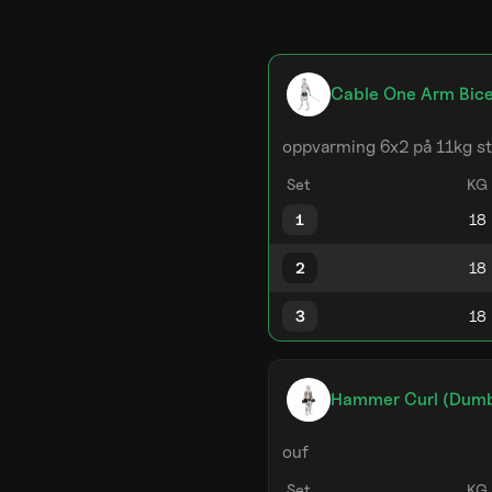
Cable One Arm Bice
oppvarming 6x2 på 11kg st
Set
KG
1
2
3
Hammer Curl (Dumb
ouf
Set
KG