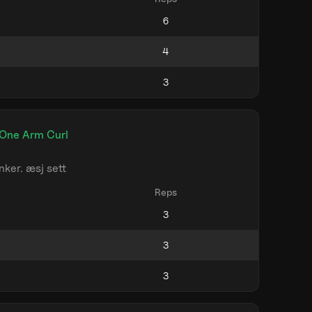
One Arm Curl
ker. æsj sett
Reps