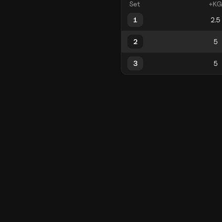
Set
+KG
1
2
3